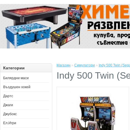
Магазин
»
Симулатори
»
Indy 500 Twin (Seg
Категории
Indy 500 Twin (S
Билярдни маси
Въздушен хокей
Дартс
Джаги
Джубокс
Ел.Игри