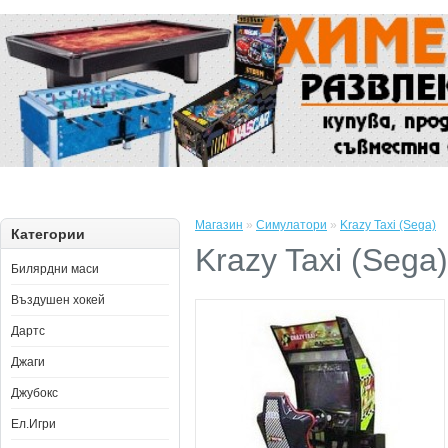
Магазин
»
Симулатори
»
Krazy Taxi (Sega)
Категории
Krazy Taxi (Sega)
Билярдни маси
Въздушен хокей
Дартс
Джаги
Джубокс
Ел.Игри