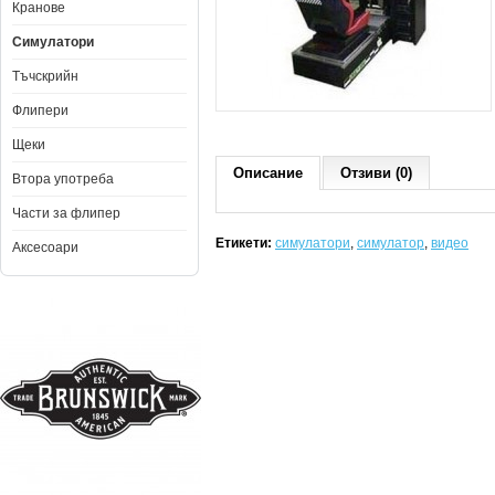
Кранове
Симулатори
Тъчскрийн
Флипери
Щеки
Описание
Отзиви (0)
Втора употреба
Части за флипер
Етикети:
симулатори
,
симулатор
,
видео
Аксесоари