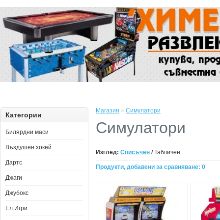
Магазин
»
Симулатори
Категории
Симулатори
Билярдни маси
Въздушен хокей
Изглед:
Списъчен
/
Табличен
Дартс
Продукти, добавени за сравняване: 0
Джаги
Джубокс
Ел.Игри